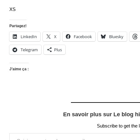
XS
Partagez!
LinkedIn
X
Facebook
Bluesky
Telegram
Plus
J’aime ça :
En savoir plus sur Le blog h
Subscribe to get the 
Saisissez votre adresse e-mail…