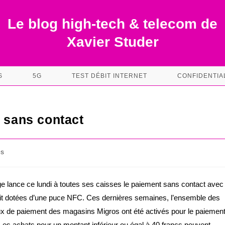
Le blog high-tech & telecom de
Xavier Studer
S
5G
TEST DÉBIT INTERNET
CONFIDENTIA
t sans contact
es
e lance ce lundi à toutes ses caisses le paiement sans contact avec
dit dotées d’une puce NFC. Ces dernières semaines, l’ensemble des
x de paiement des magasins Migros ont été activés pour le paiemen
Les achats pour un montant inférieur ou égal à 40 francs peuvent