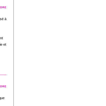
NDRE
isé à
nt
ie et
NDRE
que