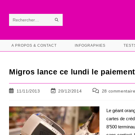
Skip
to
content
ENVOYER
Rechercher
LA
sur
RECHERCHE
ce
A PROPOS & CONTACT
INFOGRAPHIES
TEST
site
Migros lance ce lundi le paiemen
Publication
Dernière
Commentaires
11/11/2013
20/12/2014
28 commentair
publiée :
modification
de
de
la
la
publication :
Le géant orang
publication :
cartes de cré
8’500 terminau
sans contact. 