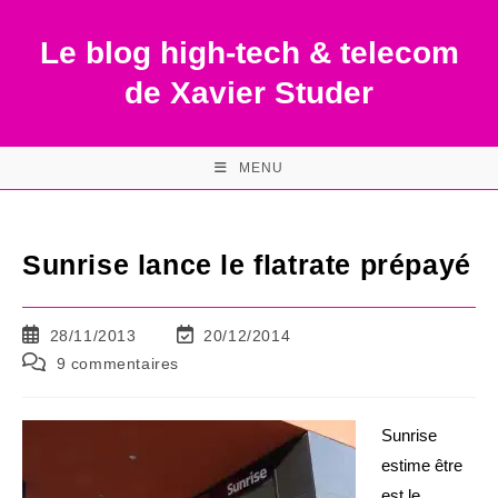
Skip
to
Le blog high-tech & telecom
content
de Xavier Studer
MENU
Sunrise lance le flatrate prépayé
Publication
Dernière
28/11/2013
20/12/2014
publiée :
modification
Commentaires
9 commentaires
de
de
la
la
publication :
publication :
Sunrise
estime être
est le