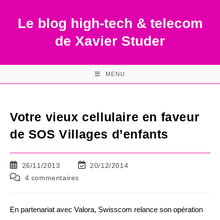
Skip
to
Le blog high-tech & telecom
content
de Xavier Studer
MENU
Votre vieux cellulaire en faveur
de SOS Villages d’enfants
Publication
Dernière
26/11/2013
20/12/2014
publiée :
modification
Commentaires
4 commentaires
de
de
la
la
publication :
publication :
En partenariat avec Valora, Swisscom relance son opération