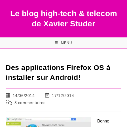
Skip
to
Le blog high-tech & telecom
content
de Xavier Studer
MENU
Des applications Firefox OS à
installer sur Android!
Publication
Dernière
14/06/2014
17/12/2014
publiée :
modification
Commentaires
8 commentaires
de
de
la
la
publication :
publication :
Bonne