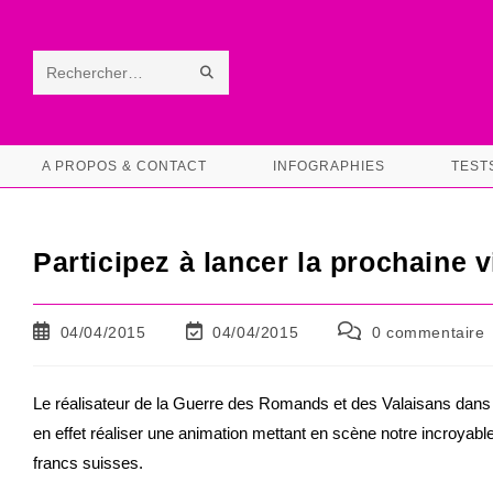
Skip
to
content
ENVOYER
Rechercher
LA
sur
RECHERCHE
ce
A PROPOS & CONTACT
INFOGRAPHIES
TEST
site
Participez à lancer la prochaine 
Publication
Dernière
Commentaires
04/04/2015
04/04/2015
0 commentaire
publiée :
modification
de
de
la
la
publication :
Le réalisateur de la Guerre des Romands et des Valaisans dans
publication :
en effet réaliser une animation mettant en scène notre incroyab
francs suisses.