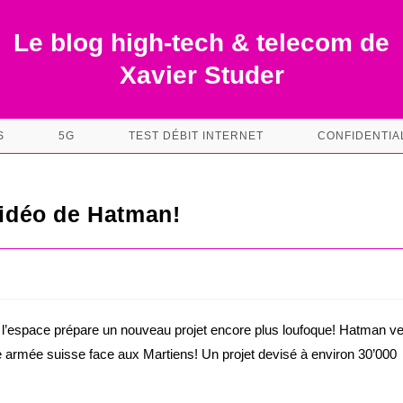
Le blog high-tech & telecom de
Xavier Studer
S
5G
TEST DÉBIT INTERNET
CONFIDENTIA
vidéo de Hatman!
 l’espace prépare un nouveau projet encore plus loufoque! Hatman ve
le armée suisse face aux Martiens! Un projet devisé à environ 30’000