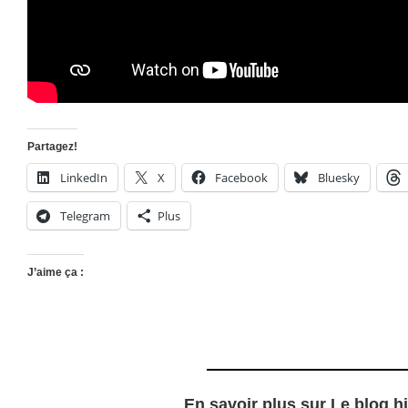
Partagez!
LinkedIn
X
Facebook
Bluesky
Telegram
Plus
J’aime ça :
En savoir plus sur Le blog h