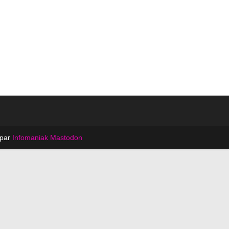
 par
Infomaniak
Mastodon