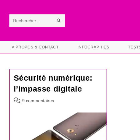
Skip
to
content
ENVOYER
Rechercher
LA
sur
RECHERCHE
ce
A PROPOS & CONTACT
INFOGRAPHIES
TEST
site
Sécurité numérique:
l’impasse digitale
Commentaires
9 commentaires
de
la
publication :