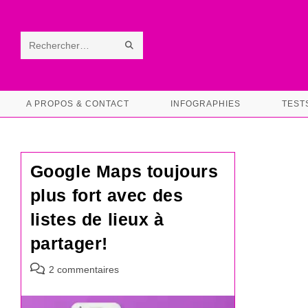
Skip
to
content
ENVOYER
Rechercher
LA
sur
RECHERCHE
ce
A PROPOS & CONTACT
INFOGRAPHIES
TEST
site
Google Maps toujours
plus fort avec des
listes de lieux à
partager!
Commentaires
2 commentaires
de
la