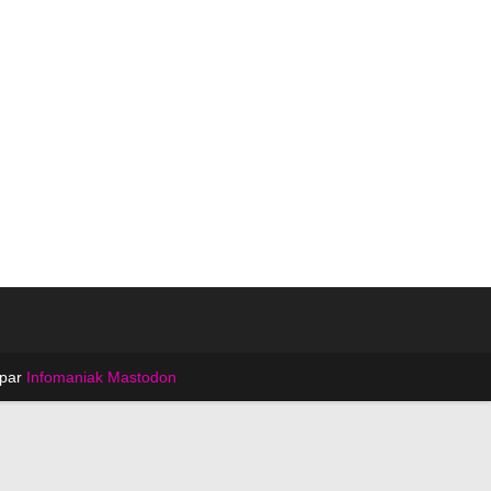
 par
Infomaniak
Mastodon