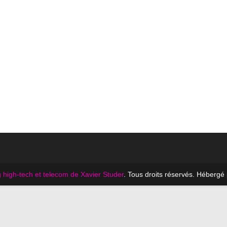
 high-tech et telecom de Xavier Studer
. Tous droits réservés. Hébergé