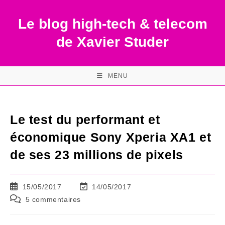
Skip
to
Le blog high-tech & telecom
content
de Xavier Studer
MENU
Le test du performant et
économique Sony Xperia XA1 et
de ses 23 millions de pixels
Publication
Dernière
15/05/2017
14/05/2017
publiée :
modification
Commentaires
5 commentaires
de
de
la
la
publication :