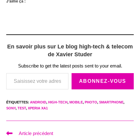
J’aime ça :
En savoir plus sur Le blog high-tech & telecom
de Xavier Studer
Subscribe to get the latest posts sent to your email.
Saisissez votre adresse e-mail…
ABONNEZ-VOUS
ÉTIQUETTES
:
ANDROID
,
HIGH-TECH
,
MOBILE
,
PHOTO
,
SMARTPHONE
,
SONY
,
TEST
,
XPERIA XA1
Read
Article précédent
more