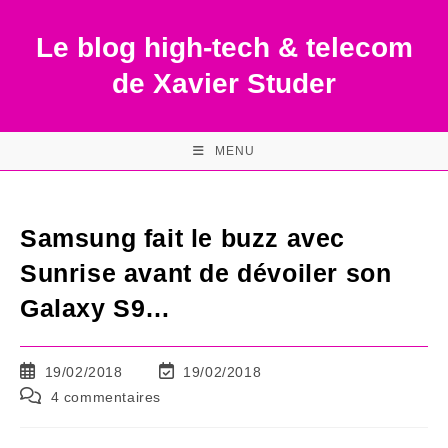
Skip
to
Le blog high-tech & telecom
content
de Xavier Studer
MENU
Samsung fait le buzz avec
Sunrise avant de dévoiler son
Galaxy S9…
Publication
Dernière
19/02/2018
19/02/2018
publiée :
modification
Commentaires
4 commentaires
de
de
la
la
publication :