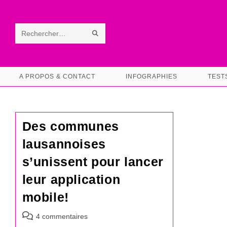
Skip
to
content
ENVOYER
Rechercher
LA
sur
RECHERCHE
ce
A PROPOS & CONTACT
INFOGRAPHIES
TEST
site
Des communes
lausannoises
s’unissent pour lancer
leur application
mobile!
Commentaires
4 commentaires
de