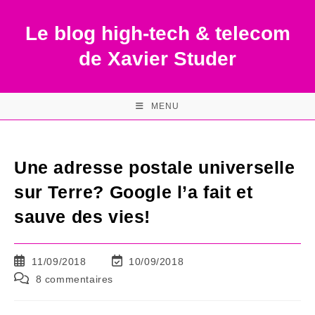
Skip
to
Le blog high-tech & telecom
content
de Xavier Studer
MENU
Une adresse postale universelle
sur Terre? Google l’a fait et
sauve des vies!
Publication
Dernière
11/09/2018
10/09/2018
publiée :
modification
Commentaires
8 commentaires
de
de
la
la
publication :