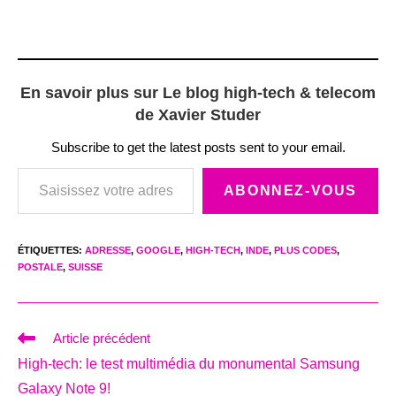
En savoir plus sur Le blog high-tech & telecom
de Xavier Studer
Subscribe to get the latest posts sent to your email.
Saisissez votre adresse e-mail…
ABONNEZ-VOUS
ÉTIQUETTES
:
ADRESSE
,
GOOGLE
,
HIGH-TECH
,
INDE
,
PLUS CODES
,
POSTALE
,
SUISSE
Read
Article précédent
more
High-tech: le test multimédia du monumental Samsung
articles
Galaxy Note 9!