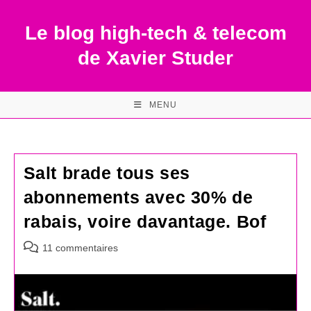
Skip
to
Le blog high-tech & telecom
content
de Xavier Studer
MENU
Salt brade tous ses
abonnements avec 30% de
rabais, voire davantage. Bof
Commentaires
11 commentaires
de
la
publication :