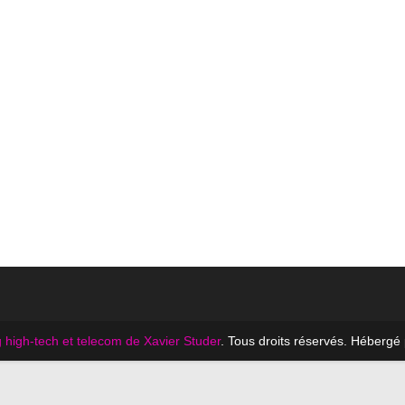
 high-tech et telecom de Xavier Studer
. Tous droits réservés. Hébergé