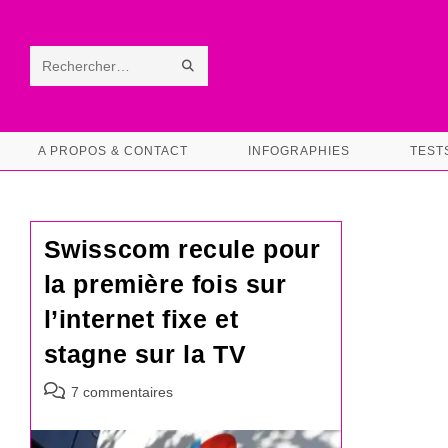
Skip
to
content
ENVOYER
Rechercher
LA
sur
RECHERCHE
ce
A PROPOS & CONTACT
INFOGRAPHIES
TEST
site
Swisscom recule pour
la première fois sur
l’internet fixe et
stagne sur la TV
Commentaires
7 commentaires
de
la