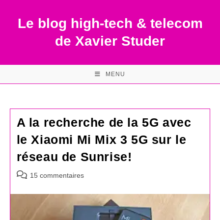
Skip
to
Le blog high-tech & telecom
content
de Xavier Studer
MENU
A la recherche de la 5G avec
le Xiaomi Mi Mix 3 5G sur le
réseau de Sunrise!
Commentaires
15 commentaires
de
la
publication :