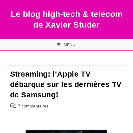
Skip
to
Le blog high-tech & telecom
content
de Xavier Studer
MENU
Streaming: l’Apple TV
débarque sur les dernières TV
de Samsung!
Commentaires
7 commentaires
de
la
publication :