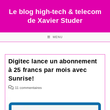
Skip
to
Le blog high-tech & telecom
content
de Xavier Studer
MENU
Digitec lance un abonnement
à 25 francs par mois avec
Sunrise!
Commentaires
11 commentaires
de
la
publication :