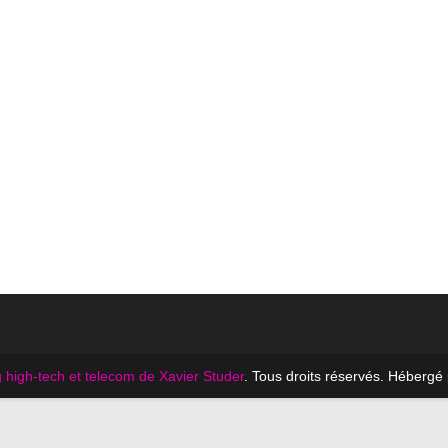
 high-tech et telecom de Xavier Studer
. Tous droits réservés. Hébergé