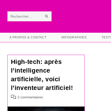
Skip
to
content
ENVOYER
Rechercher
LA
sur
RECHERCHE
ce
A PROPOS & CONTACT
INFOGRAPHIES
TEST
site
High-tech: après
l’intelligence
artificielle, voici
l’inventeur artificiel!
Commentaires
2 commentaires
de
la