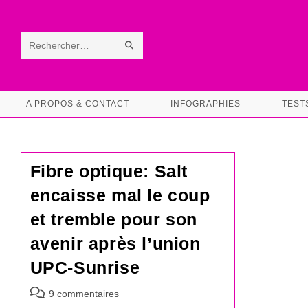
Skip
to
content
ENVOYER
Rechercher
LA
sur
RECHERCHE
ce
A PROPOS & CONTACT
INFOGRAPHIES
TEST
site
Fibre optique: Salt
encaisse mal le coup
et tremble pour son
avenir après l’union
UPC-Sunrise
Commentaires
9 commentaires
de