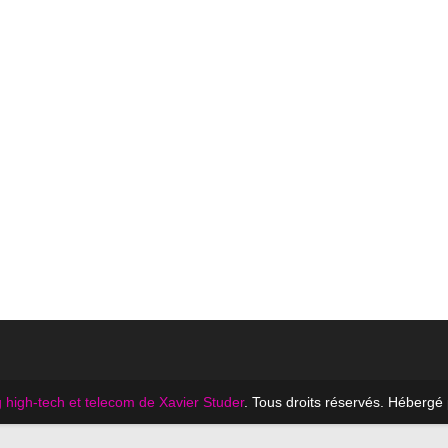
 high-tech et telecom de Xavier Studer
. Tous droits réservés. Hébergé