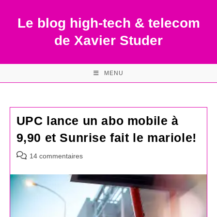
Skip
to
Le blog high-tech & telecom
content
de Xavier Studer
MENU
UPC lance un abo mobile à
9,90 et Sunrise fait le mariole!
Commentaires
14 commentaires
de
la
publication :