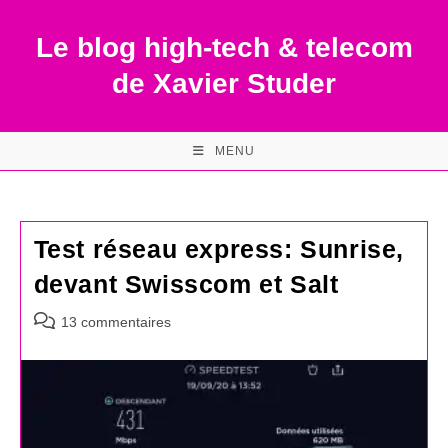
Skip
to
Le blog high-tech & telecom
content
de Xavier Studer
MENU
Test réseau express: Sunrise,
devant Swisscom et Salt
Commentaires
13 commentaires
de
la
publication :