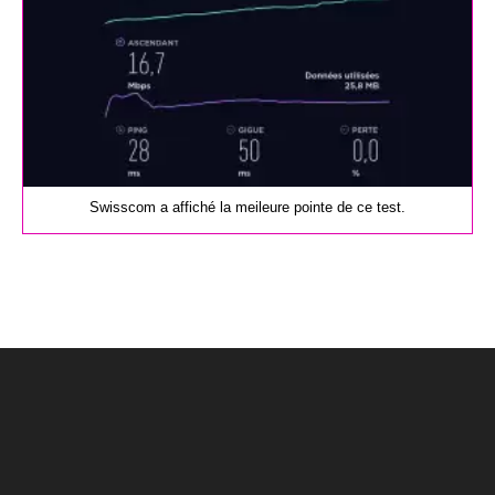
Swisscom a affiché la meileure pointe de ce test.