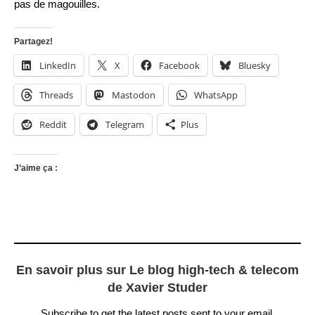
pas de magouilles.
Partagez!
LinkedIn
X
Facebook
Bluesky
Threads
Mastodon
WhatsApp
Reddit
Telegram
Plus
J’aime ça :
En savoir plus sur Le blog high-tech & telecom
de Xavier Studer
Subscribe to get the latest posts sent to your email.