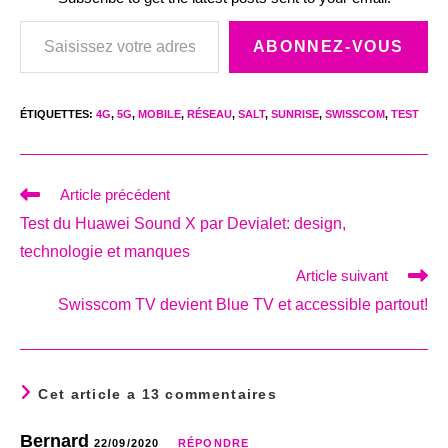
Saisissez votre adresse e-mail…
ABONNEZ-VOUS
ÉTIQUETTES
:
4G
,
5G
,
MOBILE
,
RÉSEAU
,
SALT
,
SUNRISE
,
SWISSCOM
,
TEST
Read
Article précédent
more
Test du Huawei Sound X par Devialet: design,
articles
technologie et manques
Article suivant
Swisscom TV devient Blue TV et accessible partout!
Cet article a 13 commentaires
Bernard
22/09/2020
RÉPONDRE