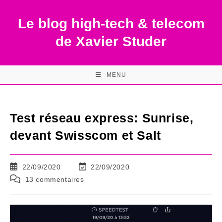
Skip
to
Le blog high-tech & telecom
content
de Xavier Studer
MENU
Test réseau express: Sunrise,
devant Swisscom et Salt
Publication
Dernière
22/09/2020
22/09/2020
publiée :
modification
Commentaires
13 commentaires
de
de
la
la
publication :
publication :