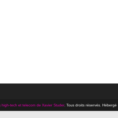
 high-tech et telecom de Xavier Studer
. Tous droits réservés. Hébergé