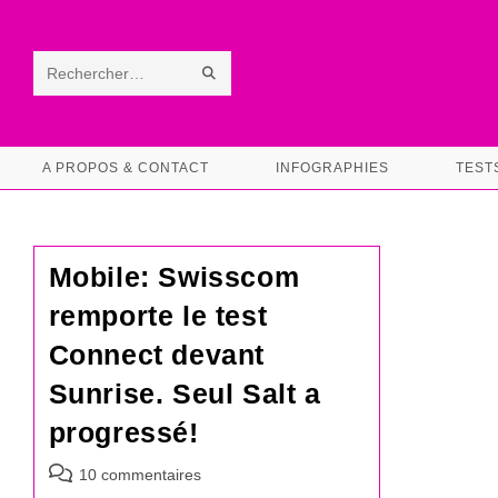
Skip
to
content
ENVOYER
Rechercher
LA
sur
RECHERCHE
ce
A PROPOS & CONTACT
INFOGRAPHIES
TEST
site
Mobile: Swisscom
remporte le test
Connect devant
Sunrise. Seul Salt a
progressé!
Commentaires
10 commentaires
de