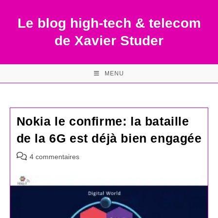
Skip
to
Le blog high-tech & telecom
content
de Xavier Studer
MENU
Nokia le confirme: la bataille
de la 6G est déjà bien engagée
Commentaires
4 commentaires
de
la
publication :