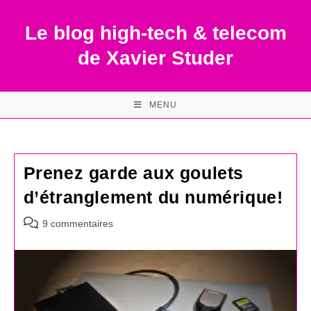
Skip
to
Le blog high-tech & telecom
content
de Xavier Studer
MENU
Prenez garde aux goulets
d’étranglement du numérique!
Commentaires
9 commentaires
de
la
publication :