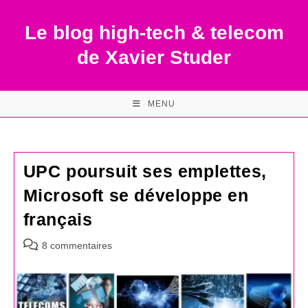
Skip
to
Le blog high-tech & telecom
content
de Xavier Studer
MENU
UPC poursuit ses emplettes,
Microsoft se développe en
français
Commentaires
8 commentaires
de
la
publication :