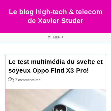
Skip
to
Le blog high-tech & telecom
content
de Xavier Studer
MENU
Le test multimédia du svelte et
soyeux Oppo Find X3 Pro!
Commentaires
7 commentaires
de
la
publication :