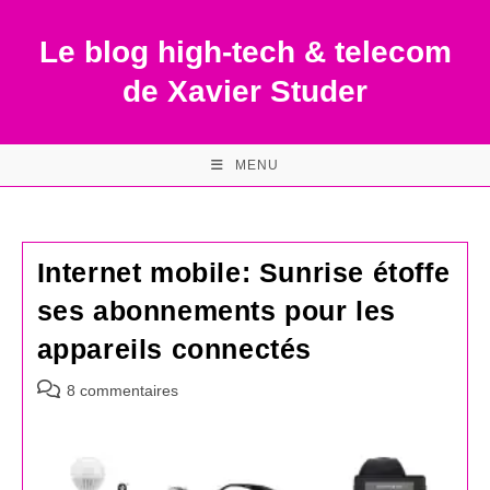
Skip
to
Le blog high-tech & telecom
content
de Xavier Studer
MENU
Internet mobile: Sunrise étoffe
ses abonnements pour les
appareils connectés
Commentaires
8 commentaires
de
la
publication :