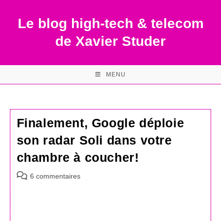
Skip
to
Le blog high-tech & telecom
content
de Xavier Studer
MENU
Finalement, Google déploie
son radar Soli dans votre
chambre à coucher!
Commentaires
6 commentaires
de
la
publication :