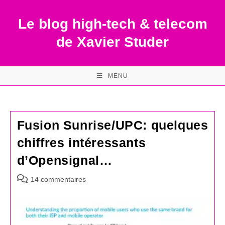
Skip
to
Le blog high-tech & telecom
content
de Xavier Studer
MENU
Fusion Sunrise/UPC: quelques
chiffres intéressants
d’Opensignal…
Commentaires
14 commentaires
de
la
publication :