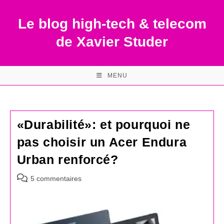
Skip
to
Le blog high-tech & telecom
content
de Xavier Studer
MENU
«Durabilité»: et pourquoi ne
pas choisir un Acer Endura
Urban renforcé?
Commentaires
5 commentaires
de
la
publication :