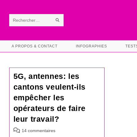
Skip
to
content
ENVOYER
Rechercher
LA
sur
RECHERCHE
ce
A PROPOS & CONTACT
INFOGRAPHIES
TEST
site
5G, antennes: les
cantons veulent-ils
empêcher les
opérateurs de faire
leur travail?
Commentaires
14 commentaires
de