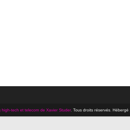
 high-tech et telecom de Xavier Studer
. Tous droits réservés. Hébergé