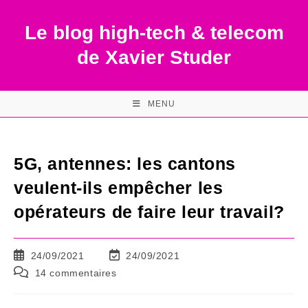
Skip
to
Le blog high-tech & telecom
content
de Xavier Studer
MENU
5G, antennes: les cantons
veulent-ils empêcher les
opérateurs de faire leur travail?
Publication
Dernière
24/09/2021
24/09/2021
publiée :
modification
Commentaires
14 commentaires
de
de
la
la
publication :