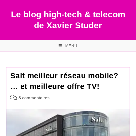
Skip
to
Le blog high-tech & telecom
content
de Xavier Studer
MENU
Salt meilleur réseau mobile?
… et meilleure offre TV!
Commentaires
8 commentaires
de
la
publication :