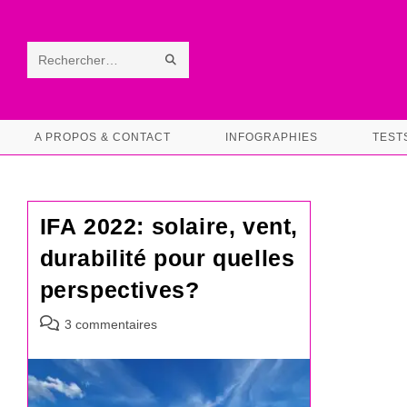
Skip
to
content
ENVOYER
Rechercher
LA
sur
RECHERCHE
ce
A PROPOS & CONTACT
INFOGRAPHIES
TEST
site
IFA 2022: solaire, vent,
durabilité pour quelles
perspectives?
Commentaires
3 commentaires
de
la
publication :