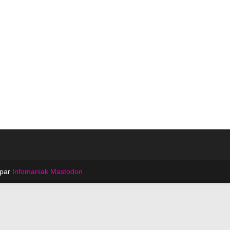
 par
Infomaniak
Mastodon