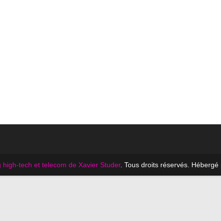
 high-tech et telecom de Xavier Studer
. Tous droits réservés. Hébergé