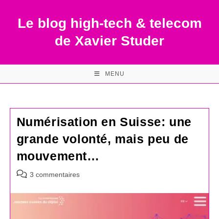
Skip
to
Le blog high-tech & telecom
content
de Xavier Studer
MENU
Numérisation en Suisse: une
grande volonté, mais peu de
mouvement…
Commentaires
3 commentaires
de
la
publication :