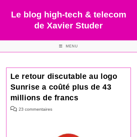
Skip
to
Le blog high-tech & telecom
content
de Xavier Studer
MENU
Le retour discutable au logo
Sunrise a coûté plus de 43
millions de francs
Commentaires
23 commentaires
de
la
publication :