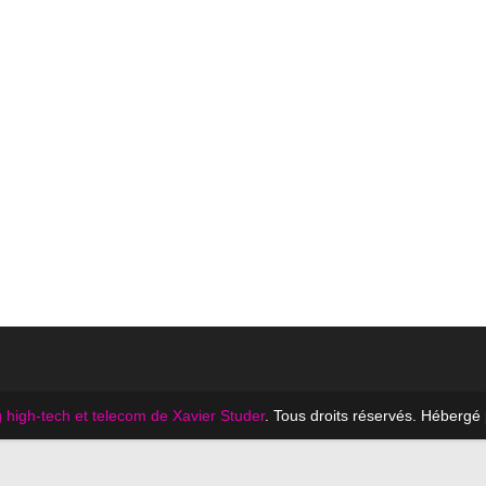
 high-tech et telecom de Xavier Studer
. Tous droits réservés. Hébergé