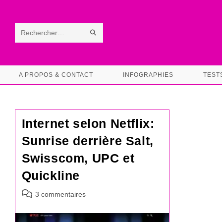
Skip
to
content
ENVOYER
Rechercher
LA
sur
RECHERCHE
ce
A PROPOS & CONTACT
INFOGRAPHIES
TEST
site
Internet selon Netflix:
Sunrise derrière Salt,
Swisscom, UPC et
Quickline
Commentaires
3 commentaires
de
la