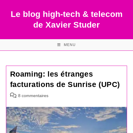
Skip
to
Le blog high-tech & telecom
content
de Xavier Studer
MENU
Roaming: les étranges
facturations de Sunrise (UPC)
Commentaires
8 commentaires
de
la
publication :