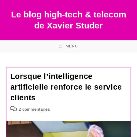
Skip
to
Le blog high-tech & telecom
content
de Xavier Studer
MENU
Lorsque l’intelligence
artificielle renforce le service
clients
Commentaires
2 commentaires
de
la
publication :