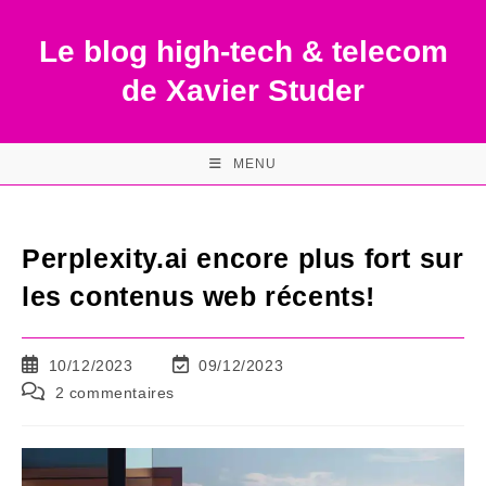
Skip
to
Le blog high-tech & telecom
content
de Xavier Studer
MENU
Perplexity.ai encore plus fort sur
les contenus web récents!
Publication
Dernière
10/12/2023
09/12/2023
publiée :
modification
Commentaires
2 commentaires
de
de
la
la
publication :
publication :