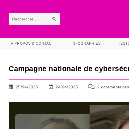
Skip
to
content
ENVOYER
Rechercher
LA
sur
RECHERCHE
ce
A PROPOS & CONTACT
INFOGRAPHIES
TEST
site
Campagne nationale de cybersécu
Publication
Dernière
Commentaires
25/04/2025
24/04/2025
2 commentaire
publiée :
modification
de
de
la
la
publication :
publication :