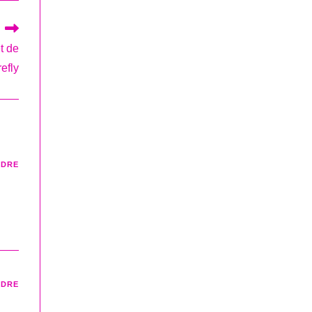
t de
efly
NDRE
NDRE