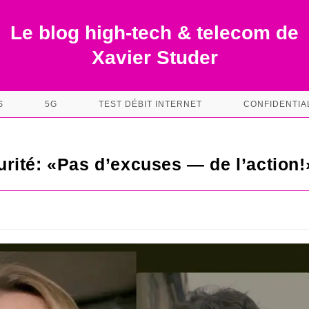
Le blog high-tech & telecom de
Xavier Studer
S
5G
TEST DÉBIT INTERNET
CONFIDENTIA
rité: «Pas d’excuses — de l’action!
s