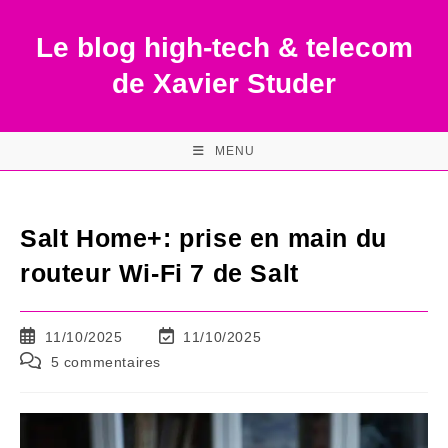
Skip
to
Le blog high-tech & telecom
content
de Xavier Studer
MENU
Salt Home+: prise en main du
routeur Wi-Fi 7 de Salt
Publication
Dernière
11/10/2025
11/10/2025
publiée :
modification
Commentaires
5 commentaires
de
de
la
la
publication :
publication :