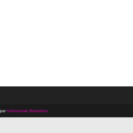
 par
Infomaniak
Mastodon