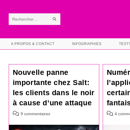
Skip
to
content
ENVOYER
Rechercher
LA
sur
RECHERCHE
ce
A PROPOS & CONTACT
INFOGRAPHIES
TEST
site
Nouvelle panne
Numér
importante chez Salt:
l’appl
les clients dans le noir
certai
à cause d’une attaque
fantai
Commentaires
Commentair
9 commentaires
4 comme
de
de
la
la