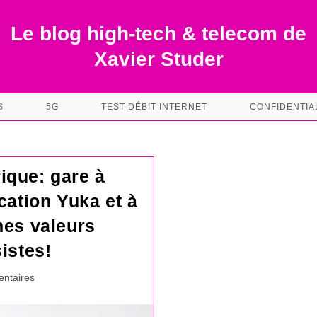
Le blog high-tech & telecom de
Xavier Studer
S
5G
TEST DÉBIT INTERNET
CONFIDENTIA
ique: gare à
ication Yuka et à
nes valeurs
sistes!
es
ntaires