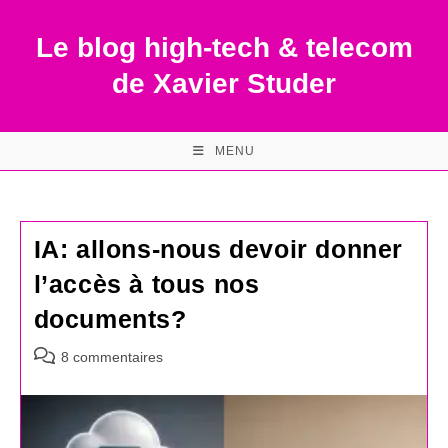
Skip
to
Le blog high-tech & telecom
content
de Xavier Studer
MENU
IA: allons-nous devoir donner
l’accès à tous nos
documents?
Commentaires
8 commentaires
de
la
publication :