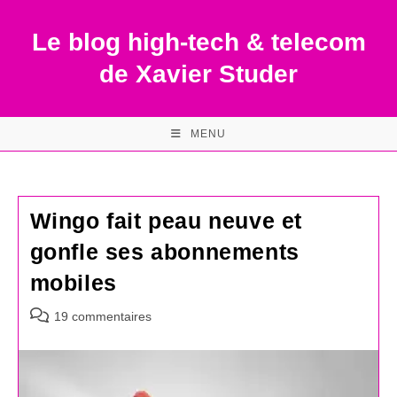
Skip
to
Le blog high-tech & telecom
content
de Xavier Studer
MENU
Wingo fait peau neuve et
gonfle ses abonnements
mobiles
Commentaires
19 commentaires
de
la
publication :