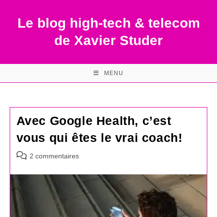
Skip
to
Le blog high-tech & telecom
content
de Xavier Studer
MENU
Avec Google Health, c’est
vous qui êtes le vrai coach!
Commentaires
2 commentaires
de
la
publication :