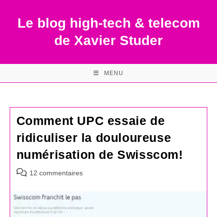
Skip
to
Le blog high-tech & telecom
content
de Xavier Studer
MENU
Comment UPC essaie de
ridiculiser la douloureuse
numérisation de Swisscom!
Commentaires
12 commentaires
de
la
publication :