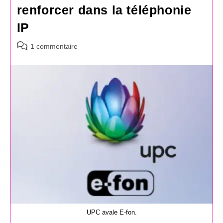
renforcer dans la téléphonie
IP
Commentaires
1 commentaire
de
la
publication :
UPC avale E-fon.