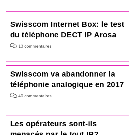
de
la
publication :
Swisscom Internet Box: le test
du téléphone DECT IP Arosa
Commentaires
13 commentaires
de
la
publication :
Swisscom va abandonner la
téléphonie analogique en 2017
Commentaires
40 commentaires
de
la
publication :
Les opérateurs sont-ils
menacés par le tout IP?