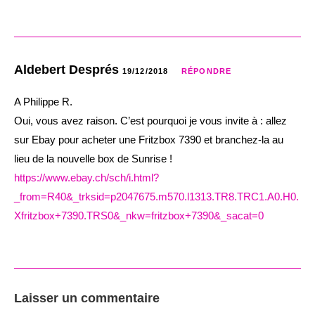
Aldebert Després
19/12/2018
RÉPONDRE
A Philippe R.
Oui, vous avez raison. C’est pourquoi je vous invite à : allez
sur Ebay pour acheter une Fritzbox 7390 et branchez-la au
lieu de la nouvelle box de Sunrise !
https://www.ebay.ch/sch/i.html?
_from=R40&_trksid=p2047675.m570.l1313.TR8.TRC1.A0.H0.
Xfritzbox+7390.TRS0&_nkw=fritzbox+7390&_sacat=0
Laisser un commentaire