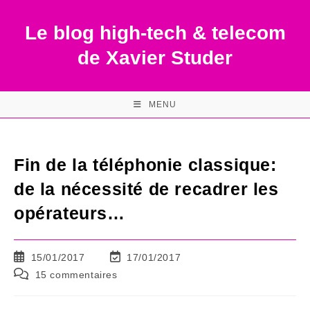
Skip
to
Le blog high-tech & telecom
content
de Xavier Studer
MENU
Fin de la téléphonie classique:
de la nécessité de recadrer les
opérateurs…
Publication
Dernière
15/01/2017
17/01/2017
publiée :
modification
Commentaires
15 commentaires
de
de
la
la
publication :