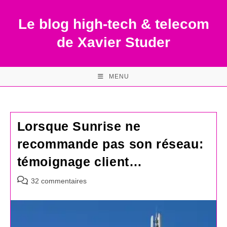
Skip
to
Le blog high-tech & telecom
content
de Xavier Studer
MENU
Lorsque Sunrise ne
recommande pas son réseau:
témoignage client…
Commentaires
32 commentaires
de
la
publication :