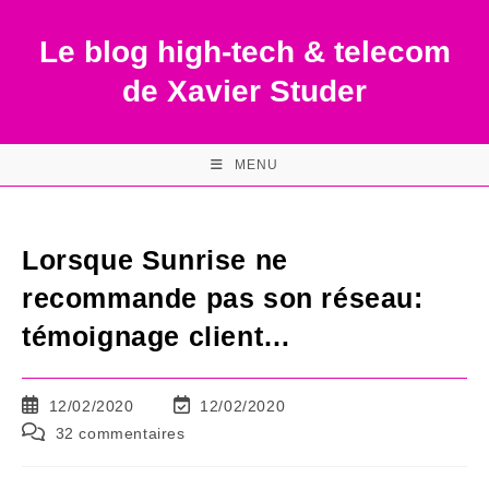
Skip
to
Le blog high-tech & telecom
content
de Xavier Studer
MENU
Lorsque Sunrise ne
recommande pas son réseau:
témoignage client…
Publication
Dernière
12/02/2020
12/02/2020
publiée :
modification
Commentaires
32 commentaires
de
de
la
la
publication :