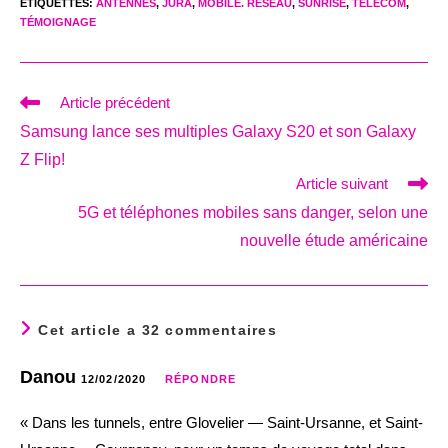
ÉTIQUETTES
:
ANTENNES
,
JURA
,
MOBILE. RÉSEAU
,
SUNRISE
,
TELECOM
,
TÉMOIGNAGE
Read
Article précédent
more
Samsung lance ses multiples Galaxy S20 et son Galaxy
articles
Z Flip!
Article suivant
5G et téléphones mobiles sans danger, selon une
nouvelle étude américaine
Cet article a 32 commentaires
Danou
12/02/2020
RÉPONDRE
« Dans les tunnels, entre Glovelier — Saint-Ursanne, et Saint-